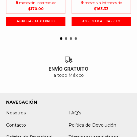
9
meses sin intereses de
9
meses sin intereses de
Dimensiones
$170.00
$163.33
Este encantador duende tiene el tamaño perfecto para
lucir como un adorno especial en tu hogar, con unas
medidas aproximadas de 28 pulgadas (entre 70 y 72
cms). Su gorro trae un cordón que facilita colgarlo en tu
árbol de Navidad, o bien, doblar sus brazos y/o piernas
para que se ajuste fácilmente entre las ramas. Sus
vibrantes colores de vestuario llenarán de alegría
cualquier espacio donde lo coloques. Su peso es de
menos de 400 grs.
ENVÍO GRATUITO
a todo México
NAVEGACIÓN
Nosotros
FAQ's
Contacto
Política de Devolución