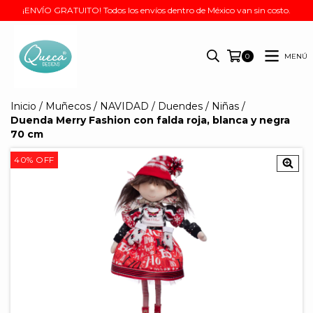
¡ENVÍO GRATUITO! Todos los envíos dentro de México van sin costo.
MENÚ
0
Inicio
/
Muñecos
/
NAVIDAD
/
Duendes
/
Niñas
/
Duenda Merry Fashion con falda roja, blanca y negra
70 cm
40
%
OFF