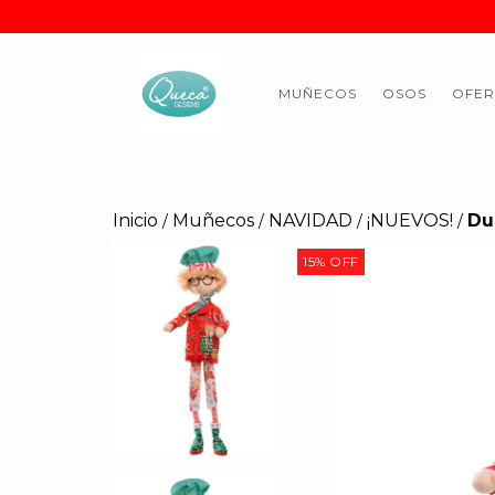
MUÑECOS
OSOS
OFER
Inicio
Muñecos
NAVIDAD
¡NUEVOS!
Du
/
/
/
/
15
%
OFF