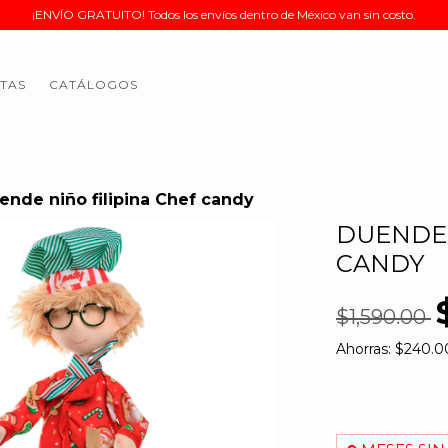
¡ENVÍO GRATUITO! Todos los envíos dentro de México van sin costo.
TAS
CATÁLOGOS
ende niño filipina Chef candy
DUENDE 
CANDY
$1,590.00
Ahorras:
$240.0