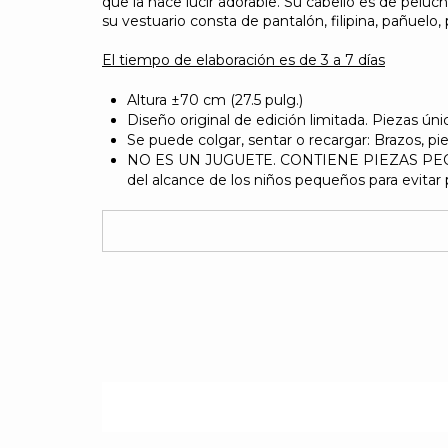
que la hace lucir adorable. Su cabello es de peluc
su vestuario consta de pantalón, filipina, pañuelo,
El tiempo de elaboración es de 3 a 7 días
Altura ±70 cm (27.5 pulg.)
Diseño original de edición limitada. Piezas ú
Se puede colgar, sentar o recargar: Brazos, pie
NO ES UN JUGUETE. CONTIENE PIEZAS PEQU
del alcance de los niños pequeños para evitar 
PERSONALIZACIÓN CON COSTO ADICIONAL