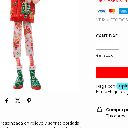
9
MESES SIN
VER MÉTODOS
CANTIDAD
4
en stock
Compra p
Tus datos 
z respingada en relieve y sonrisa bordada