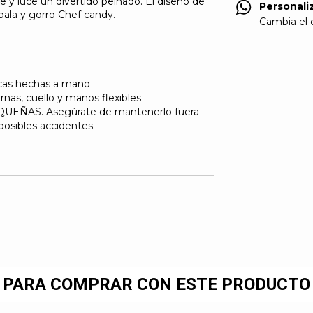
he y luce un divertido peinado. El diseño de
Personali
 pala y gorro Chef candy.
Cambia el c
nicas hechas a mano
rnas, cuello y manos flexibles
EÑAS. Asegúrate de mantenerlo fuera
posibles accidentes.
PARA COMPRAR CON ESTE PRODUCTO