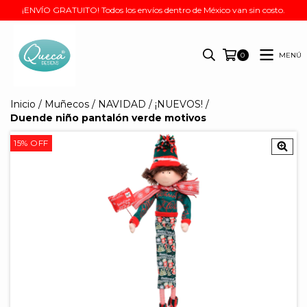
¡ENVÍO GRATUITO! Todos los envíos dentro de México van sin costo.
MENÚ
0
Inicio
/
Muñecos
/
NAVIDAD
/
¡NUEVOS!
/
Duende niño pantalón verde motivos
15
%
OFF