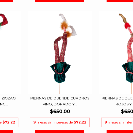
 ZIGZAG
PIERNAS DE DUENDE CUADROS
PIERNAS DE DU
C...
VINO, DORADO Y...
ROJOS Y B
$650.00
$650
de
$72.22
9
meses sin intereses de
$72.22
9
meses sin inte