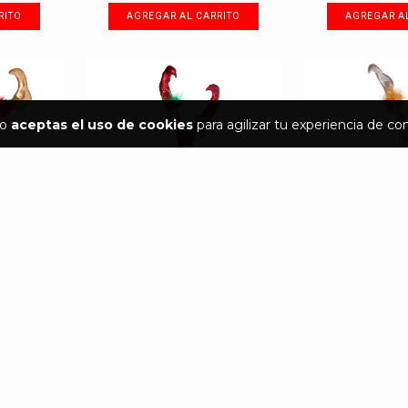
io
aceptas el uso de cookies
para agilizar tu experiencia de co
ENDE
PIERNAS DE DUENDE MIX ROJO,
PIERNAS DE D
Y ROJ...
VERDE, AZUL...
GRIS, DOR
$650.00
$650
de
$72.22
9
meses sin intereses de
$72.22
9
meses sin inte