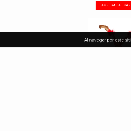
Al navegar por este sit
PIERNAS DE DU
ESTAMPADO DORADO 
$650.00
9
meses sin intereses 