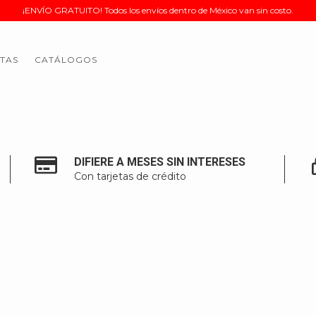
¡ENVÍO GRATUITO! Todos los envíos dentro de México van sin costo.
TAS
CATÁLOGOS
DIFIERE A MESES SIN INTERESES
Con tarjetas de crédito