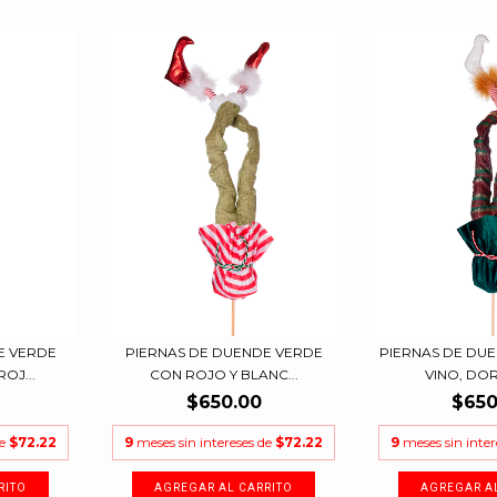
E VERDE
PIERNAS DE DUENDE VERDE
PIERNAS DE DU
OJ...
CON ROJO Y BLANC...
VINO, DOR
$650.00
$650
de
$72.22
9
meses sin intereses de
$72.22
9
meses sin inte