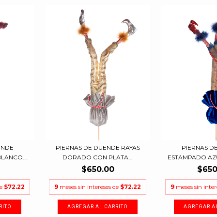
ENDE
PIERNAS DE DUENDE RAYAS
PIERNAS D
LANCO...
DORADO CON PLATA...
ESTAMPADO AZU
$650.00
$650
de
$72.22
9
meses sin intereses de
$72.22
9
meses sin inte