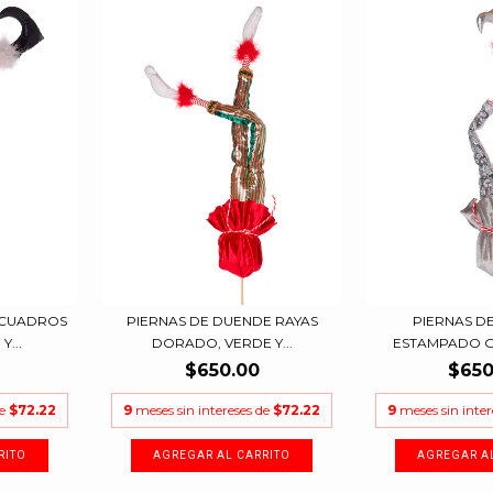
 CUADROS
PIERNAS DE DUENDE RAYAS
PIERNAS D
...
DORADO, VERDE Y...
ESTAMPADO GR
$650.00
$650
de
$72.22
9
meses sin intereses de
$72.22
9
meses sin inte