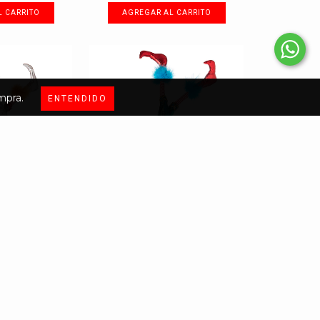
mpra.
ENTENDIDO
UENDE PLATA,
PIERNAS DE DUENDE AZUL
ADO RO...
TURQUESA Y ROJO 5...
.00
$650.00
reses de
$72.22
9
meses sin intereses de
$72.22