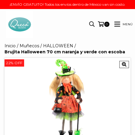
¡ENVÍO GRATUITO! Todos los envíos dentro de México van sin costo.
MENÚ
0
Inicio
/
Muñecos
/
HALLOWEEN
/
Brujita Halloween 70 cm naranja y verde con escoba
22
%
OFF