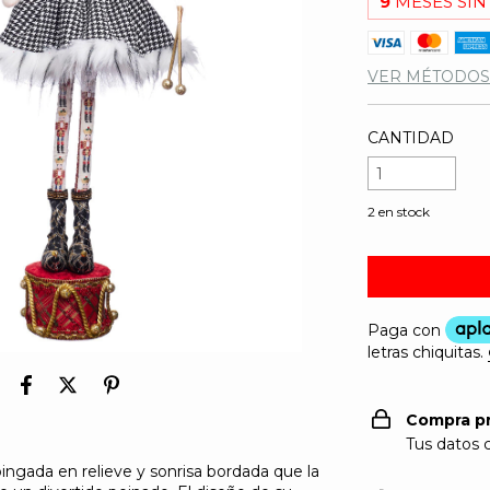
9
MESES SIN
VER MÉTODOS
CANTIDAD
2
en stock
Compra p
Tus datos 
pingada en relieve y sonrisa bordada que la