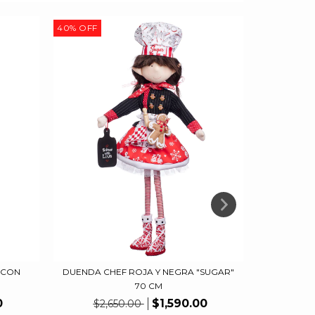
40
%
OFF
40
%
OFF
 CON
DUENDA CHEF ROJA Y NEGRA "SUGAR"
DUEND
70 CM
$2,
0
$1,590.00
$2,650.00
9
meses