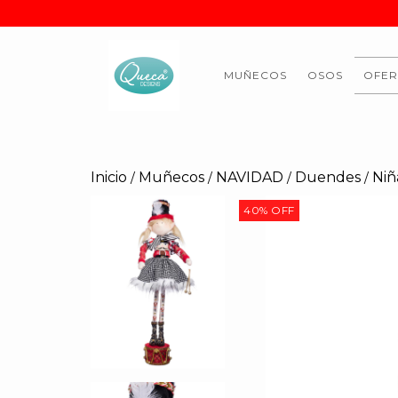
MUÑECOS
OSOS
OFER
Inicio
Muñecos
NAVIDAD
Duendes
Niñ
/
/
/
/
40
%
OFF