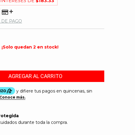
 INTERESES DE
$183.33
 DE PAGO
¡Solo quedan
2
en stock!
rotegida
cuidados durante toda la compra.