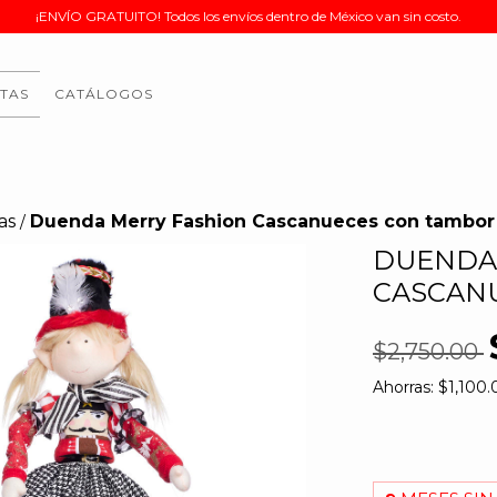
¡ENVÍO GRATUITO! Todos los envíos dentro de México van sin costo.
TAS
CATÁLOGOS
as
Duenda Merry Fashion Cascanueces con tambor
/
DUENDA
CASCANU
$2,750.00
Ahorras:
$1,100.