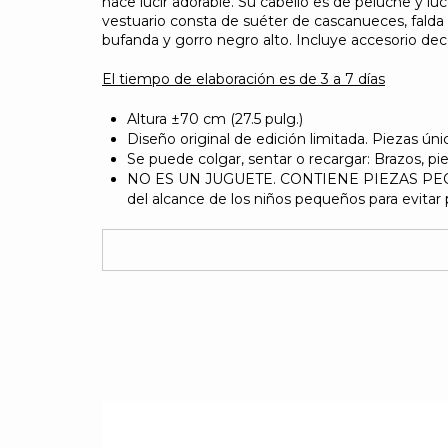
hace lucir adorable. Su cabello es de peluche y lu
vestuario consta de suéter de cascanueces, falda 
bufanda y gorro negro alto. Incluye accesorio de
El tiempo de elaboración es de 3 a 7 días
Altura ±70 cm (27.5 pulg.)
Diseño original de edición limitada. Piezas ú
Se puede colgar, sentar o recargar: Brazos, pie
NO ES UN JUGUETE. CONTIENE PIEZAS PEQU
del alcance de los niños pequeños para evitar 
PERSONALIZACIÓN CON COSTO ADICIONAL
Diseño de cada pieza
Nuestro duende es único ya que cada pieza lle
detallado diseño en relieve. Ha sido confeccion