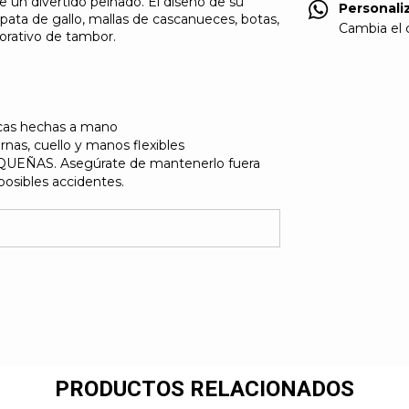
ce un divertido peinado. El diseño de su
pata de gallo, mallas de cascanueces, botas,
Personali
corativo de tambor.
Cambia el c
nicas hechas a mano
rnas, cuello y manos flexibles
EÑAS. Asegúrate de mantenerlo fuera
posibles accidentes.
PRODUCTOS RELACIONADOS
va en su composición un impresionante y
ado con una gran variedad de materiales,