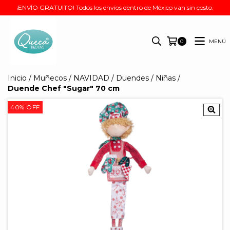
¡ENVÍO GRATUITO! Todos los envíos dentro de México van sin costo.
MENÚ
0
Inicio
/
Muñecos
/
NAVIDAD
/
Duendes
/
Niñas
/
Duende Chef "Sugar" 70 cm
40
%
OFF