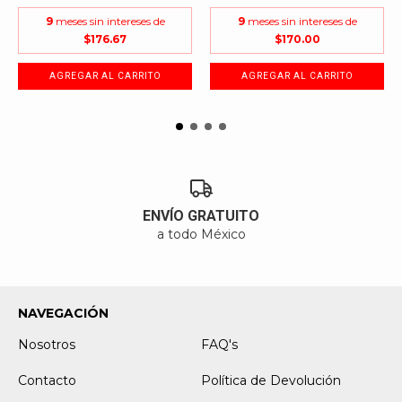
9
meses sin intereses de
9
meses sin intereses de
Dimensiones
$176.67
$170.00
Este encantador duende tiene el tamaño perfecto para
lucir como un adorno especial en tu hogar, con unas
medidas aproximadas de 28 pulgadas (entre 70 y 72
cms). Su gorro trae un cordón que facilita colgarlo en tu
árbol de Navidad, o bien, doblar sus brazos y/o piernas
para que se ajuste fácilmente entre las ramas. Sus
vibrantes colores de vestuario llenarán de alegría
cualquier espacio donde lo coloques. Su peso es de
menos de 400 grs.
ENVÍO GRATUITO
a todo México
NAVEGACIÓN
Nosotros
FAQ's
Contacto
Política de Devolución