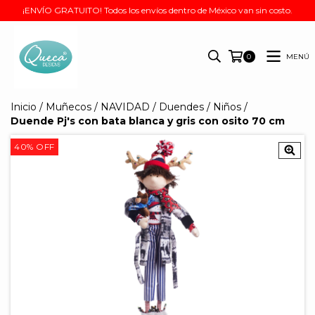
¡ENVÍO GRATUITO! Todos los envíos dentro de México van sin costo.
MENÚ
0
Inicio
/
Muñecos
/
NAVIDAD
/
Duendes
/
Niños
/
Duende Pj's con bata blanca y gris con osito 70 cm
40
%
OFF