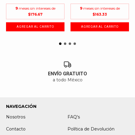
9
meses sin intereses de
9
meses sin intereses de
Dimensiones
$176.67
$163.33
Este encantador duende tiene el tamaño perfecto para
lucir como un adorno especial en tu hogar, con unas
medidas aproximadas de 28 pulgadas (entre 70 y 72
cms). Su gorro trae un cordón que facilita colgarlo en tu
árbol de Navidad, o bien, doblar sus brazos y/o piernas
para que se ajuste fácilmente entre las ramas. Sus
vibrantes colores de vestuario llenarán de alegría
cualquier espacio donde lo coloques. Su peso es de
menos de 400 grs.
ENVÍO GRATUITO
a todo México
NAVEGACIÓN
Nosotros
FAQ's
Contacto
Política de Devolución