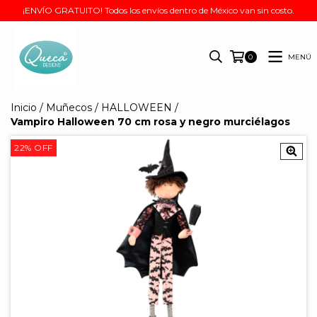
¡ENVÍO GRATUITO! Todos los envíos dentro de México van sin costo.
MENÚ
0
Inicio
/
Muñecos
/
HALLOWEEN
/
Vampiro Halloween 70 cm rosa y negro murciélagos
22
%
OFF