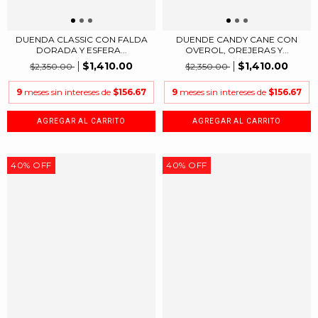
DUENDA CLASSIC CON FALDA
DUENDE CANDY CANE CON
DORADA Y ESFERA...
OVEROL, OREJERAS Y...
$1,410.00
$1,410.00
$2,350.00
$2,350.00
9
meses sin intereses de
$156.67
9
meses sin intereses de
$156.67
40
%
OFF
40
%
OFF