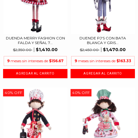
DUENDA MERRY FASHION CON
DUENDE PJ'S CON BATA
FALDA Y SEÑAL 7...
BLANCA Y GRIS...
$1,410.00
$1,470.00
$2,350.00
$2,450.00
9
meses sin intereses de
$156.67
9
meses sin intereses de
$163.33
40
%
OFF
40
%
OFF