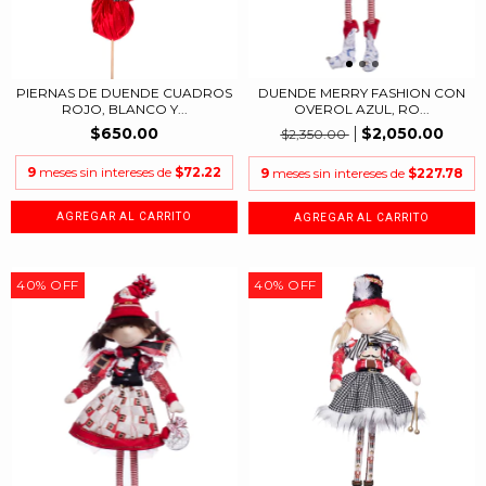
PIERNAS DE DUENDE CUADROS
DUENDE MERRY FASHION CON
ROJO, BLANCO Y...
OVEROL AZUL, RO...
$650.00
$2,050.00
$2,350.00
9
meses sin intereses de
$72.22
9
meses sin intereses de
$227.78
40
%
OFF
40
%
OFF