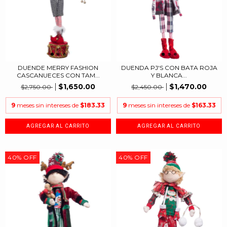
DUENDE MERRY FASHION
DUENDA PJ'S CON BATA ROJA
CASCANUECES CON TAM...
Y BLANCA...
$1,650.00
$1,470.00
$2,750.00
$2,450.00
9
meses sin intereses de
$183.33
9
meses sin intereses de
$163.33
40
%
OFF
40
%
OFF