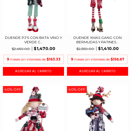
DUENDE PJ'S CON BATA VINO Y
DUENDE XMAS GANG CON
VERDE C...
BERMUDAS Y PATINES...
$1,470.00
$1,410.00
$2,450.00
$2,350.00
9
meses sin intereses de
$163.33
9
meses sin intereses de
$156.67
40
%
OFF
40
%
OFF