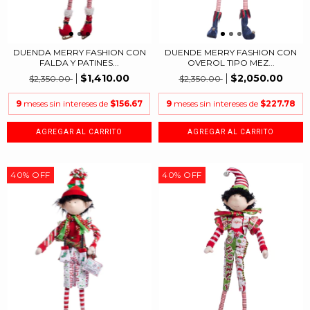
DUENDA MERRY FASHION CON
DUENDE MERRY FASHION CON
FALDA Y PATINES...
OVEROL TIPO MEZ...
$1,410.00
$2,050.00
$2,350.00
$2,350.00
9
meses sin intereses de
$156.67
9
meses sin intereses de
$227.78
40
%
OFF
40
%
OFF