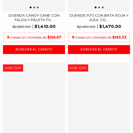
DUENDA CANDY CANE CON
DUENDE PJ'S CON BATA ROJA Y
FALDA Y PALETA 70...
AZUL CO...
$1,410.00
$1,470.00
$2,350.00
$2,450.00
9
meses sin intereses de
$156.67
9
meses sin intereses de
$163.33
40
%
OFF
40
%
OFF