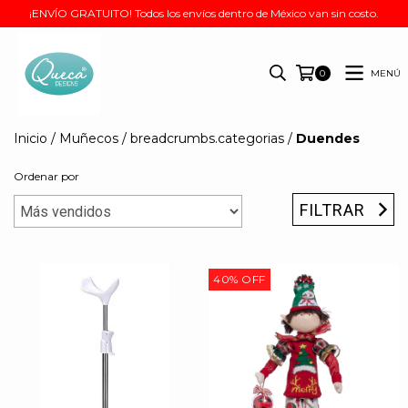
¡ENVÍO GRATUITO! Todos los envíos dentro de México van sin costo.
MENÚ
0
Inicio
/
Muñecos
/
breadcrumbs.categorias
/
Duendes
Ordenar por
FILTRAR
40
%
OFF