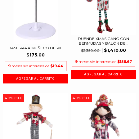
DUENDE XMAS GANG CON
BERMUDAS Y BALÓN DE...
BASE PARA MUÑECO DE PIE
$1,410.00
$2,350.00
$175.00
9
meses sin intereses de
$156.67
9
meses sin intereses de
$19.44
40
%
OFF
40
%
OFF