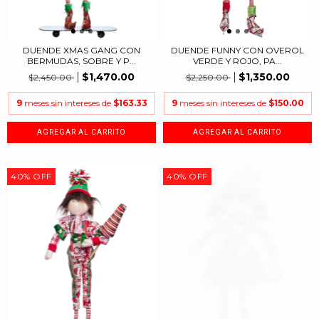
DUENDE XMAS GANG CON
DUENDE FUNNY CON OVEROL
BERMUDAS, SOBRE Y P...
VERDE Y ROJO, PA...
$1,470.00
$1,350.00
$2,450.00
$2,250.00
9
meses sin intereses de
$163.33
9
meses sin intereses de
$150.00
40
%
OFF
40
%
OFF