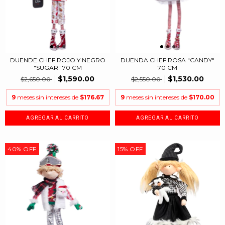
DUENDE CHEF ROJO Y NEGRO
DUENDA CHEF ROSA "CANDY"
"SUGAR" 70 CM
70 CM
$1,590.00
$1,530.00
$2,650.00
$2,550.00
9
meses sin intereses de
$176.67
9
meses sin intereses de
$170.00
40
%
OFF
15
%
OFF