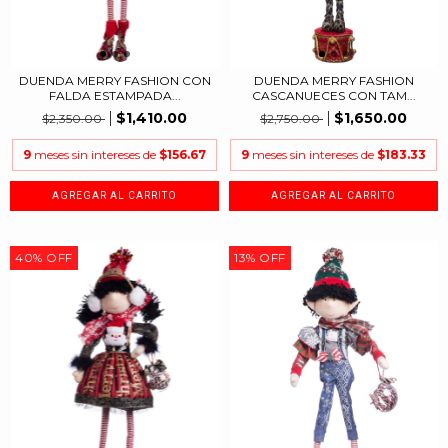
DUENDA MERRY FASHION CON
DUENDA MERRY FASHION
FALDA ESTAMPADA...
CASCANUECES CON TAM...
$1,410.00
$1,650.00
$2,350.00
$2,750.00
9
meses sin intereses de
$156.67
9
meses sin intereses de
$183.33
40
%
OFF
13
%
OFF