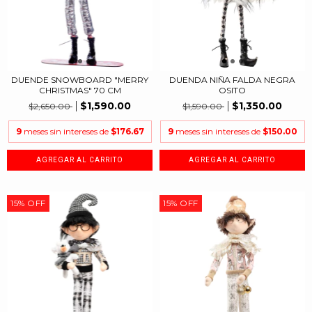
DUENDE SNOWBOARD "MERRY
DUENDA NIÑA FALDA NEGRA
CHRISTMAS" 70 CM
OSITO
$1,590.00
$1,350.00
$2,650.00
$1,590.00
9
meses sin intereses de
$176.67
9
meses sin intereses de
$150.00
15
%
OFF
15
%
OFF