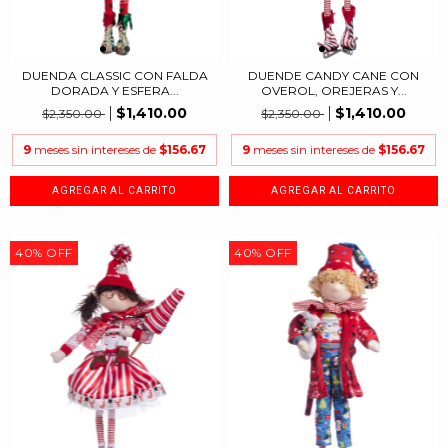
DUENDA CLASSIC CON FALDA
DUENDE CANDY CANE CON
DORADA Y ESFERA...
OVEROL, OREJERAS Y...
$1,410.00
$1,410.00
$2,350.00
$2,350.00
9
meses sin intereses de
$156.67
9
meses sin intereses de
$156.67
40
%
OFF
40
%
OFF