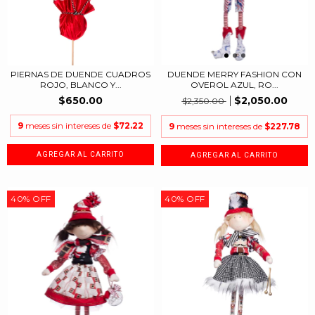
PIERNAS DE DUENDE CUADROS
DUENDE MERRY FASHION CON
ROJO, BLANCO Y...
OVEROL AZUL, RO...
$650.00
$2,050.00
$2,350.00
9
meses sin intereses de
$72.22
9
meses sin intereses de
$227.78
40
%
OFF
40
%
OFF