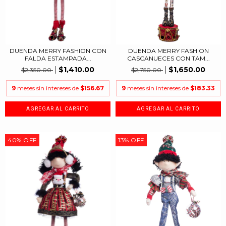
DUENDA MERRY FASHION CON
DUENDA MERRY FASHION
FALDA ESTAMPADA...
CASCANUECES CON TAM...
$1,410.00
$1,650.00
$2,350.00
$2,750.00
9
meses sin intereses de
$156.67
9
meses sin intereses de
$183.33
40
%
OFF
13
%
OFF