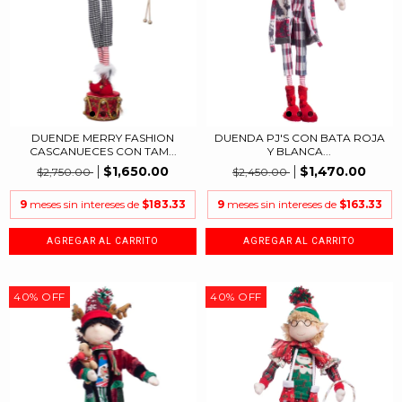
DUENDE MERRY FASHION
DUENDA PJ'S CON BATA ROJA
CASCANUECES CON TAM...
Y BLANCA...
$1,650.00
$1,470.00
$2,750.00
$2,450.00
9
meses sin intereses de
$183.33
9
meses sin intereses de
$163.33
40
%
OFF
40
%
OFF