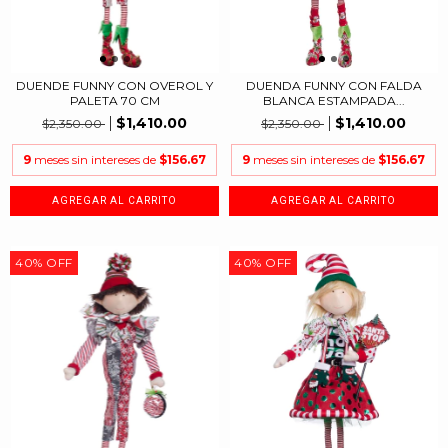
DUENDE FUNNY CON OVEROL Y
DUENDA FUNNY CON FALDA
PALETA 70 CM
BLANCA ESTAMPADA...
$1,410.00
$1,410.00
$2,350.00
$2,350.00
9
meses sin intereses de
$156.67
9
meses sin intereses de
$156.67
40
%
OFF
40
%
OFF