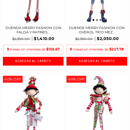
DUENDA MERRY FASHION CON
DUENDE MERRY FASHION CON
FALDA Y PATINES...
OVEROL TIPO MEZ...
$1,410.00
$2,050.00
$2,350.00
$2,350.00
9
meses sin intereses de
$156.67
9
meses sin intereses de
$227.78
40
%
OFF
40
%
OFF