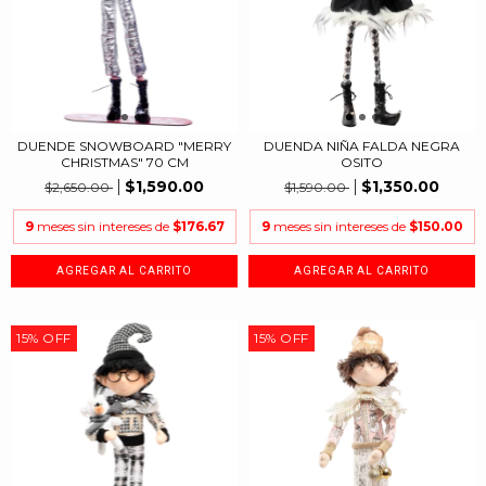
DUENDE SNOWBOARD "MERRY
DUENDA NIÑA FALDA NEGRA
CHRISTMAS" 70 CM
OSITO
$1,590.00
$1,350.00
$2,650.00
$1,590.00
9
meses sin intereses de
$176.67
9
meses sin intereses de
$150.00
15
%
OFF
15
%
OFF