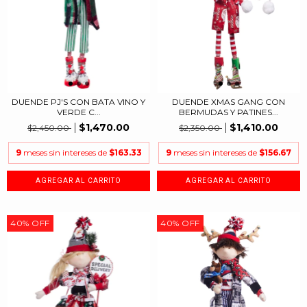
DUENDE PJ'S CON BATA VINO Y
DUENDE XMAS GANG CON
VERDE C...
BERMUDAS Y PATINES...
$1,470.00
$1,410.00
$2,450.00
$2,350.00
9
meses sin intereses de
$163.33
9
meses sin intereses de
$156.67
40
%
OFF
40
%
OFF