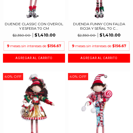
DUENDE CLASSIC CON OVEROL
DUENDA FUNNY CON FALDA
Y ESFERA 70 CM
ROJA Y SEÑAL 70 C...
$1,410.00
$1,410.00
$2,350.00
$2,350.00
9
meses sin intereses de
$156.67
9
meses sin intereses de
$156.67
40
%
OFF
40
%
OFF