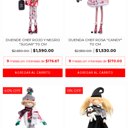
DUENDE CHEF ROJO Y NEGRO
DUENDA CHEF ROSA "CANDY"
"SUGAR" 70 CM
70 CM
$1,590.00
$1,530.00
$2,650.00
$2,550.00
9
meses sin intereses de
$176.67
9
meses sin intereses de
$170.00
40
%
OFF
15
%
OFF