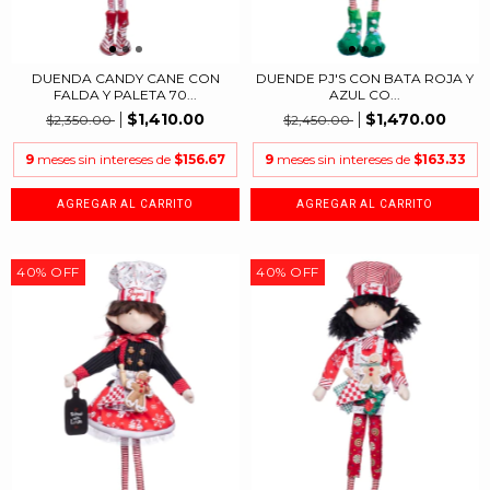
DUENDA CANDY CANE CON
DUENDE PJ'S CON BATA ROJA Y
FALDA Y PALETA 70...
AZUL CO...
$1,410.00
$1,470.00
$2,350.00
$2,450.00
9
meses sin intereses de
$156.67
9
meses sin intereses de
$163.33
40
%
OFF
40
%
OFF