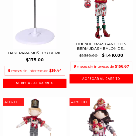
DUENDE XMAS GANG CON
BERMUDAS Y BALÓN DE...
BASE PARA MUÑECO DE PIE
$1,410.00
$2,350.00
$175.00
9
meses sin intereses de
$156.67
9
meses sin intereses de
$19.44
40
%
OFF
40
%
OFF