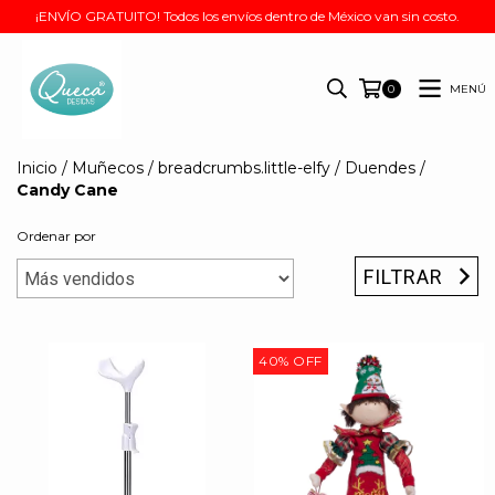
¡ENVÍO GRATUITO! Todos los envíos dentro de México van sin costo.
MENÚ
0
Inicio
/
Muñecos
/
breadcrumbs.little-elfy
/
Duendes
/
Candy Cane
Ordenar por
FILTRAR
40
%
OFF