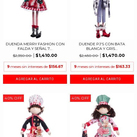
DUENDA MERRY FASHION CON
DUENDE PJ'S CON BATA
FALDA Y SEÑAL 7...
BLANCA Y GRIS...
$1,410.00
$1,470.00
$2,350.00
$2,450.00
9
meses sin intereses de
$156.67
9
meses sin intereses de
$163.33
40
%
OFF
40
%
OFF